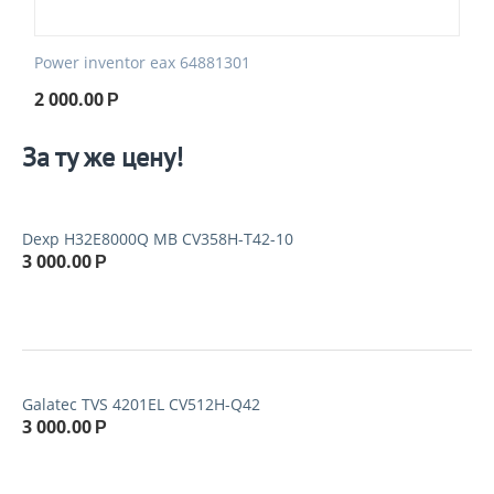
Power inventor eax 64881301
2 000.00
Р
За ту же цену!
Dexp H32E8000Q MB CV358H-T42-10
3 000.00
Р
Galatec TVS 4201EL CV512H-Q42
3 000.00
Р