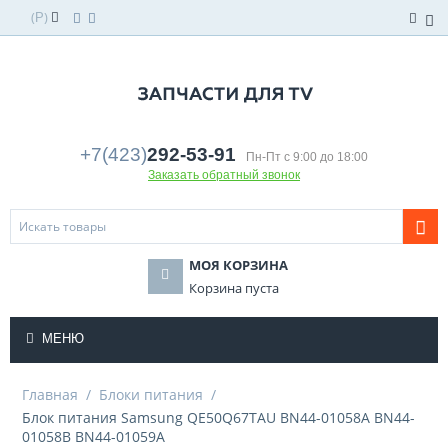
(
)
Р
+7(423)
292-53-91
Пн-Пт с 9:00 до 18:00
Заказать обратный звонок
МОЯ КОРЗИНА
Корзина пуста
МЕНЮ
Главная
/
Блоки питания
/
Блок питания Samsung QE50Q67TAU BN44-01058A BN44-
01058B BN44-01059A