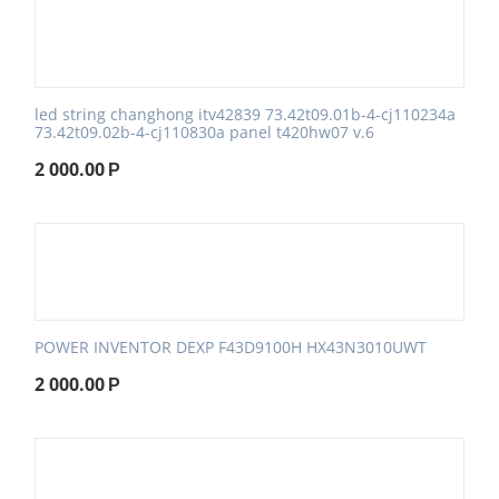
led string changhong itv42839 73.42t09.01b-4-cj110234a
73.42t09.02b-4-cj110830a panel t420hw07 v.6
2 000.00
Р
POWER INVENTOR DEXP F43D9100H HX43N3010UWT
2 000.00
Р