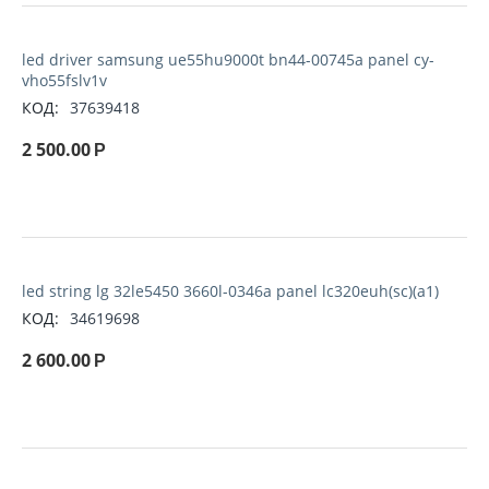
led driver samsung ue55hu9000t bn44-00745a panel cy-
vho55fslv1v
КОД:
37639418
2 500.00
Р
led string lg 32le5450 3660l-0346a panel lc320euh(sc)(a1)
КОД:
34619698
2 600.00
Р