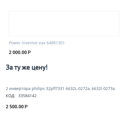
Power inventor eax 64881301
2 000.00
Р
За ту же цену!
2 инвертора philips 32pfl7331 6632L-0272a, 6632l-0273a
КОД:
33584142
2 500.00
Р