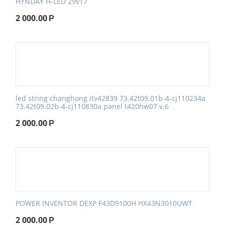
HYNDAY H-LED 29v17
2 000.00
Р
led string changhong itv42839 73.42t09.01b-4-cj110234a
73.42t09.02b-4-cj110830a panel t420hw07 v.6
2 000.00
Р
POWER INVENTOR DEXP F43D9100H HX43N3010UWT
2 000.00
Р