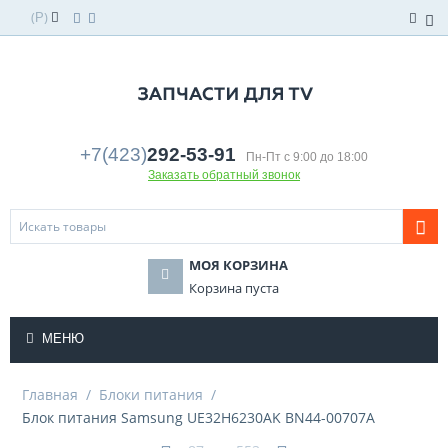
(
)
Р
+7(423)
292-53-91
Пн-Пт с 9:00 до 18:00
Заказать обратный звонок
МОЯ КОРЗИНА
Корзина пуста
МЕНЮ
Главная
/
Блоки питания
/
Блок питания Samsung UE32H6230AK BN44-00707A