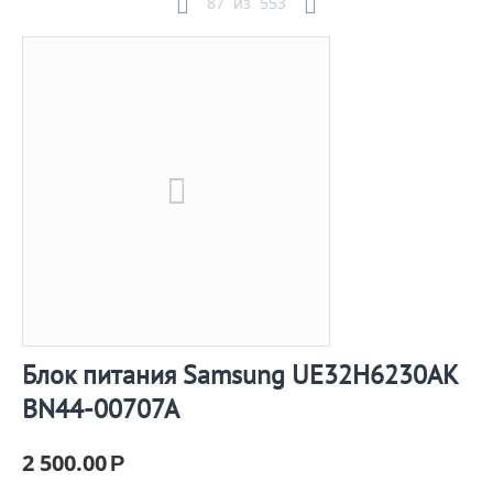
87
из
553
Блок питания Samsung UE32H6230AK
BN44-00707A
2 500.00
Р