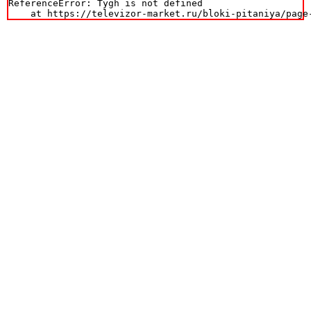
ReferenceError: Tygh is not defined

    at https://televizor-market.ru/bloki-pitaniya/page