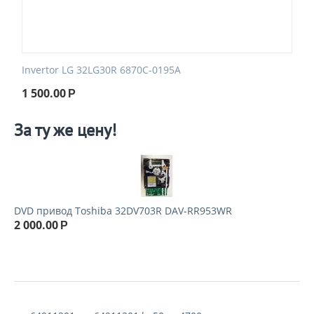
Invertor LG 32LG30R 6870C-0195A
1 500.00
Р
За ту же цену!
DVD привод Toshiba 32DV703R DAV-RR953WR
2 000.00
Р