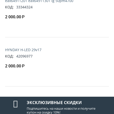
eax64911201 eax64911301 lg 50pm4700
КОД:
33344324
2 000.00
Р
HYNDAY H-LED 29v17
КОД:
42096977
2 000.00
Р
ЭКСКЛЮЗИВНЫЕ СКИДКИ
Подпишитесь на наши новости и получите
купон на скидку 10%!