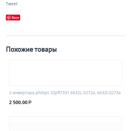
Tweet
Save
Похожие товары
2 инвертора philips 32pfl7331 6632L-0272a, 6632l-0273a
2 500.00
Р