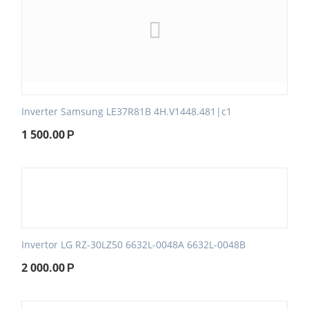
Inverter Samsung LE37R81B 4H.V1448.481|c1
1 500.00
Р
Invertor LG RZ-30LZ50 6632L-0048A 6632L-0048B
2 000.00
Р