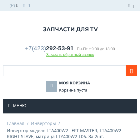
(
)
Р
+7(423)
292-53-91
Пн-Пт с 9:00 до 18:00
Заказать обратный звонок
МОЯ КОРЗИНА
Корзина пуста
МЕНЮ
Главная
/
Инверторы
/
Инвертор модель LTA400W2 LEFT MASTER; LTA400W2
RIGHT SLAVE; матрица LTY400W2-L06. За 2шт.