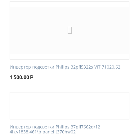
Инвертор подсветки Philips 32pfl5322s VIT 71020.62
1 500.00
Р
Инвертор подсветки Philips 37pfl7662d\12
4h.v1838.461\b panel t370hw02