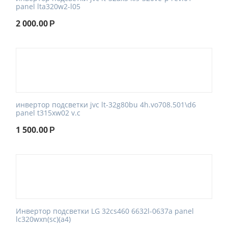
panel lta320w2-l05
2 000.00
Р
инвертор подсветки jvc lt-32g80bu 4h.vo708.501\d6
panel t315xw02 v.c
1 500.00
Р
Инвертор подсветки LG 32cs460 6632l-0637a panel
lc320wxn(sc)(a4)