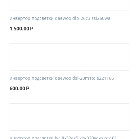
инвертор подсветки daewoo dlp-26c3 ssi260wa
1 500.00
Р
инвертор подсветки daewoo dsl-20m1tc e221166
600.00
Р
инвертор подсветки jvc lt-32ax5 kls-320ve-p rev.01