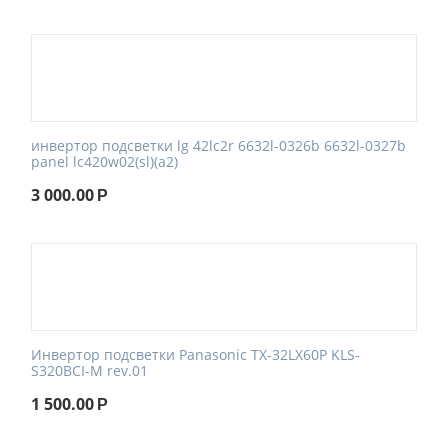
инвертор подсветки lg 42lc2r 6632l-0326b 6632l-0327b
panel lc420w02(sl)(a2)
3 000.00
Р
Инвертор подсветки Panasonic TX-32LX60P KLS-
S320BCI-M rev.01
1 500.00
Р