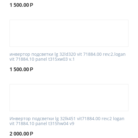
1 500.00
Р
инвертор подсветки lg 32ld320 vit 71884.00 rev;2.logan
vit 71884.10 panel t315xw03 v.1
1 500.00
Р
Инвертор подсветки lg 32lk451 vit71884.00 rev;2 logan
vit 71884.10 panel t315hw04 v9
2 000.00
Р