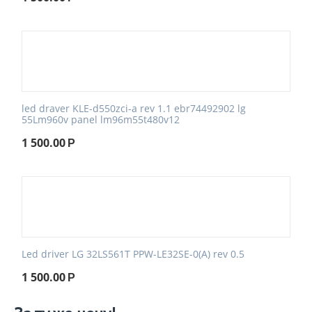
led draver KLE-d550zci-a rev 1.1 ebr74492902 lg
55Lm960v panel lm96m55t480v12
1 500.00
Р
Led driver LG 32LS561T PPW-LE32SE-0(A) rev 0.5
1 500.00
Р