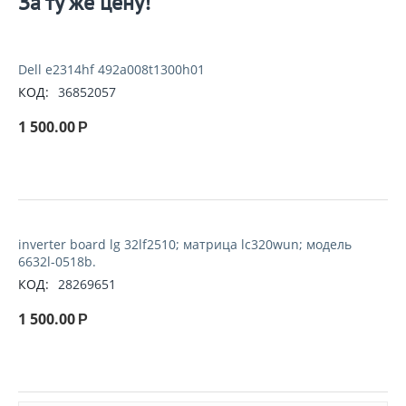
За ту же цену!
Dell e2314hf 492a008t1300h01
КОД:
36852057
1 500.00
Р
inverter board lg 32lf2510; матрица lc320wun; модель
6632l-0518b.
КОД:
28269651
1 500.00
Р