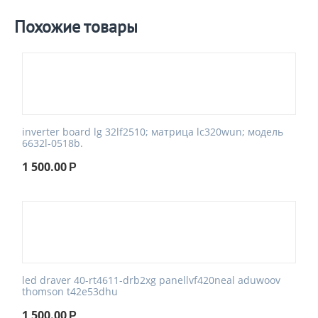
Похожие товары
inverter board lg 32lf2510; матрица lc320wun; модель
6632l-0518b.
1 500.00
Р
led draver 40-rt4611-drb2xg panellvf420neal aduwoov
thomson t42e53dhu
1 500.00
Р