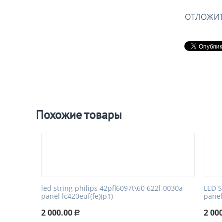
ОТЛОЖИ
Похожие товары
led string philips 42pfl6097t\60 622l-0030a
LED 
panel lc420euf(fe)(p1)
panel
2 000.00
2 00
Р