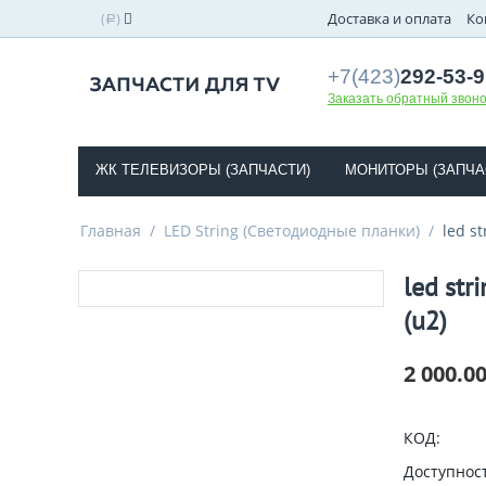
(
)
Доставка и оплата
Ко
Р
+7(423)
292-53-9
Заказать обратный звоно
ЖК ТЕЛЕВИЗОРЫ (ЗАПЧАСТИ)
МОНИТОРЫ (ЗАПЧА
Главная
/
LED String (Светодиодные планки)
/
led s
led str
(u2)
2 000.0
КОД:
Доступност