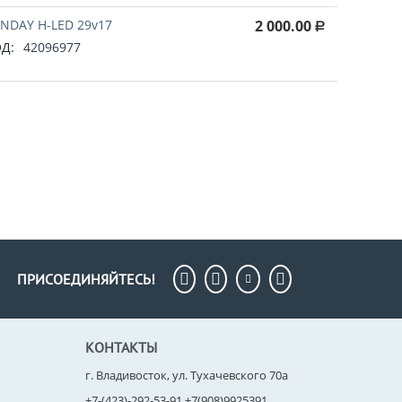
NDAY H-LED 29v17
2 000.00
Р
Д:
42096977
ПРИСОЕДИНЯЙТЕСЬ!
КОНТАКТЫ
г. Владивосток, ул. Тухачевского 70а
+7-(423)-292-53-91 +7(908)9925391