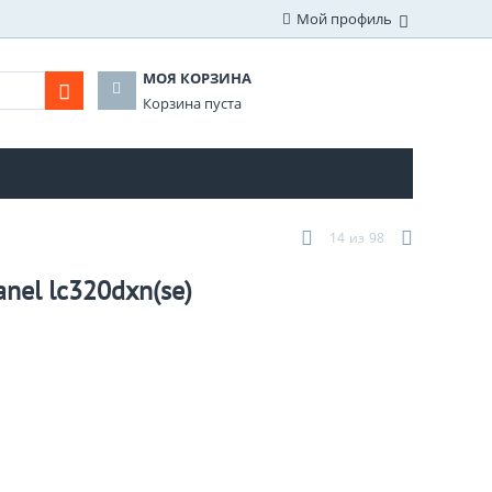
Мой профиль
МОЯ КОРЗИНА
Корзина пуста
14
из
98
anel lc320dxn(se)