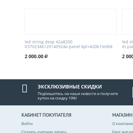
led string dexp 42a8200
led s
lt3702346120140924a panel kpl+420b1led6k
m pa
2 000.00
2 00
Р
ЭКСКЛЮЗИВНЫЕ СКИДКИ
Подпишитесь на наши новости и получите
купон на скидку 10%!
КАБИНЕТ ПОКУПАТЕЛЯ
МАГАЗИН
Войти
О компани
Создать учетную запись
Блог мага