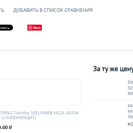
ТЬ
ДОБАВИТЬ В СПИСОК СРАВНЕНИЯ
Save
За ту же цен
DV
32
R
ea
ea
STRING Toshiba 32EL934RB 6922L-0010A
50
 LC320EXN(SE)(A1)
КО
0.00
Р