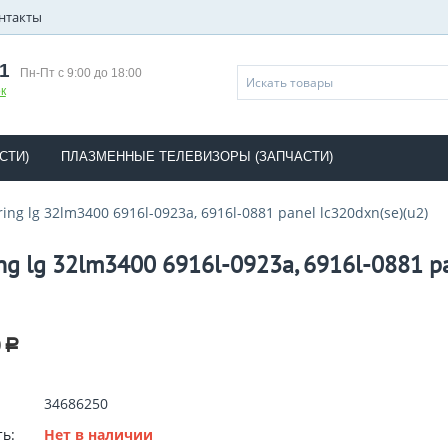
нтакты
1
Пн-Пт с 9:00 до 18:00
к
СТИ)
ПЛАЗМЕННЫЕ ТЕЛЕВИЗОРЫ (ЗАПЧАСТИ)
tring lg 32lm3400 6916l-0923a, 6916l-0881 panel lc320dxn(se)(u2)
ing lg 32lm3400 6916l-0923a, 6916l-0881 p
0
Р
34686250
ь:
Нет в наличии