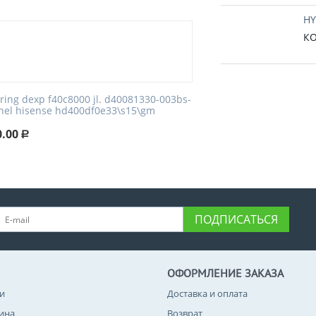
HY
КО
tring dexp f40c8000 jl. d40081330-003bs-
nel hisense hd400df0e33\s15\gm
0.00
Р
ПОДПИСАТЬСЯ
ОФОРМЛЕНИЕ ЗАКАЗА
и
Доставка и оплата
зина
Возврат