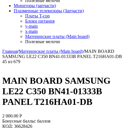
Полезные мелочи
Мониторы (запчасти)
Плазменные телевизоры (Запчасти)
Платы T-con
Блоки питания
y-main
x-main
Материнские платы (Main board)
Полезные мелочи
Главная
/
Материнские платы (Main board)
/
MAIN BOARD
SAMSUNG LE22 C350 BN41-01333B PANEL T216HA01-DB
45
из
679
MAIN BOARD SAMSUNG
LE22 C350 BN41-01333B
PANEL T216HA01-DB
2 000.00
Р
Бонусные баллы:
баллов
КОД:
36628426