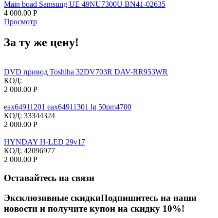
Main boad Samsung UE 49NU7300U BN41-02635
4 000.00
Р
Просмотр
За ту же цену!
DVD привод Toshiba 32DV703R DAV-RR953WR
КОД:
2 000.00
Р
eax64911201 eax64911301 lg 50pm4700
КОД:
33344324
2 000.00
Р
HYNDAY H-LED 29v17
КОД:
42096977
2 000.00
Р
Оставайтесь на связи
Эксклюзивные скидки
Подпишитесь на наши
новости и получите купон на скидку 10%!