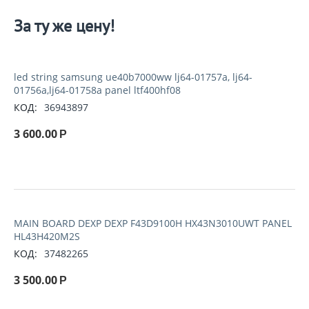
За ту же цену!
led string samsung ue40b7000ww lj64-01757a, lj64-
01756a,lj64-01758a panel ltf400hf08
КОД:
36943897
3 600.00
Р
MAIN BOARD DEXP DEXP F43D9100H HX43N3010UWT PANEL
HL43H420M2S
КОД:
37482265
3 500.00
Р