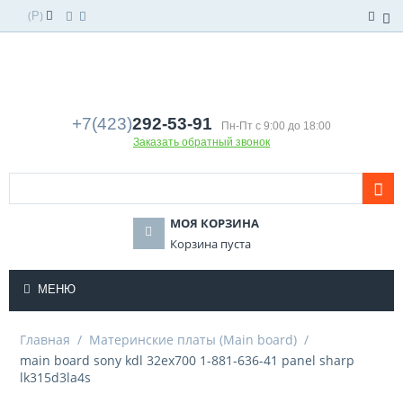
(
)
Р
+7(423)
292-53-91
Пн-Пт с 9:00 до 18:00
Заказать обратный звонок
МОЯ КОРЗИНА
Корзина пуста
МЕНЮ
Главная
/
Материнские платы (Main board)
/
main board sony kdl 32ex700 1-881-636-41 panel sharp
lk315d3la4s