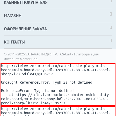
КАБИНЕТ ПОКУПАТЕЛЯ
МАГАЗИН
ОФОРМЛЕНИЕ ЗАКАЗА
КОНТАКТЫ
© 2011 - 2026 ЗАПАЧАСТИ ДЛЯ TV.
CS-Cart - Платформа для
интернет-магазинов
https://televizor-market.ru/materinskie-platy-main-
board/main-board-sony-kdl-32ex700-1-881-636-41-panel-
sharp-lk315d3la4s/@1957:7

Uncaught ReferenceError: Tygh is not defined

ReferenceError: Tygh is not defined

    at https://televizor-market.ru/materinskie-platy-
main-board/main-board-sony-kdl-32ex700-1-881-636-41-
panel-sharp-lk315d3la4s/:1957:7
https://televizor-market.ru/materinskie-platy-main-
board/main-board-sony-kdl-32ex700-1-881-636-41-panel-