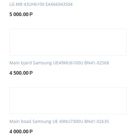
LG MB 43UH610V EAX66943504
5 000.00
Р
Main bjard Samsung UE49MU6100U BN41-02568
4 500.00
Р
Main boad Samsung UE 49NU7300U BN41-02635
4 000.00
Р