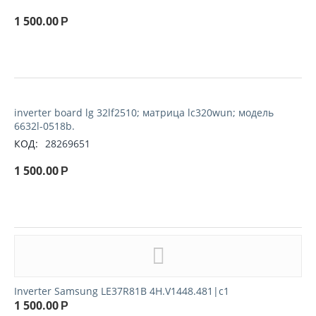
1 500.00
Р
inverter board lg 32lf2510; матрица lc320wun; модель
6632l-0518b.
КОД:
28269651
1 500.00
Р
Inverter Samsung LE37R81B 4H.V1448.481|c1
1 500.00
Р