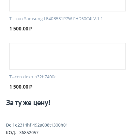
T - con Samsung LE40B531P7W FHD60C4LV.1.1
1 500.00
Р
T--con dexp h32b7400c
1 500.00
Р
За ту же цену!
Dell e2314hf 492a008t1300h01
КОД:
36852057