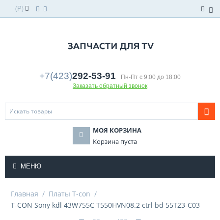
(
)
Р
+7(423)
292-53-91
Пн-Пт с 9:00 до 18:00
Заказать обратный звонок
МОЯ КОРЗИНА
Корзина пуста
МЕНЮ
Главная
/
Платы T-con
/
T-CON Sony kdl 43W755C T550HVN08.2 ctrl bd 55T23-C03