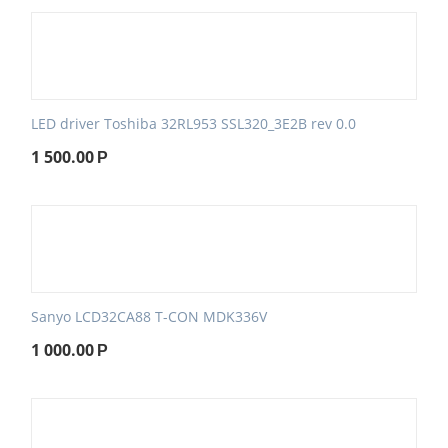
LED driver Toshiba 32RL953 SSL320_3E2B rev 0.0
1 500.00
Р
Sanyo LCD32CA88 T-CON MDK336V
1 000.00
Р