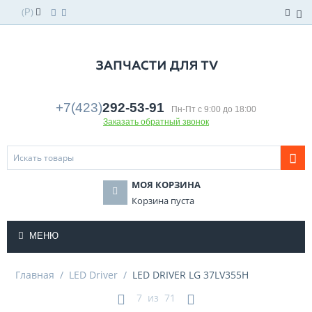
(
)
Р
+7(423)
292-53-91
Пн-Пт с 9:00 до 18:00
Заказать обратный звонок
МОЯ КОРЗИНА
Корзина пуста
МЕНЮ
Главная
/
LED Driver
/
LED DRIVER LG 37LV355H
7
из
71