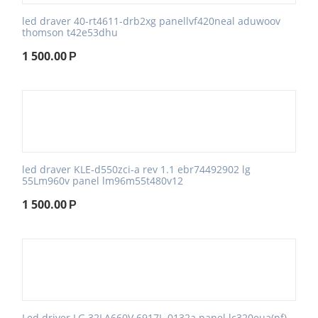
led draver 40-rt4611-drb2xg panellvf420neal aduwoov
thomson t42e53dhu
1 500.00
Р
led draver KLE-d550zci-a rev 1.1 ebr74492902 lg
55Lm960v panel lm96m55t480v12
1 500.00
Р
Led driver LG 32LA660V 6917L-0132a panel lc320eua(pf)