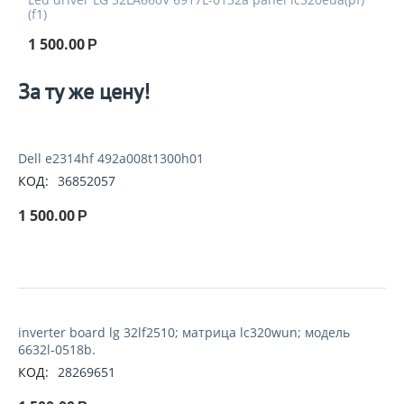
(f1)
1 500.00
Р
За ту же цену!
Dell e2314hf 492a008t1300h01
КОД:
36852057
1 500.00
Р
inverter board lg 32lf2510; матрица lc320wun; модель
6632l-0518b.
КОД:
28269651