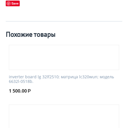
Save
Похожие товары
inverter board lg 32lf2510; матрица lc320wun; модель
6632l-0518b.
1 500.00
Р