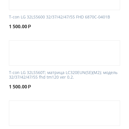
T-con LG 32LS5600 32/37/42/47/55 FHD 6870C-0401B
1 500.00
Р
T-con LG 32LS560T; матрица LC320EUN(SE)(M2); модель
32/37/42/47/55 fhd tm120 ver 0.2.
1 500.00
Р