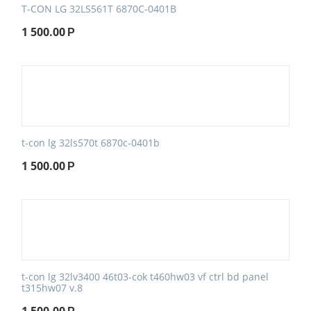
T-CON LG 32LS561T 6870C-0401B
1 500.00
Р
t-con lg 32ls570t 6870c-0401b
1 500.00
Р
t-con lg 32lv3400 46t03-cok t460hw03 vf ctrl bd panel
t315hw07 v.8