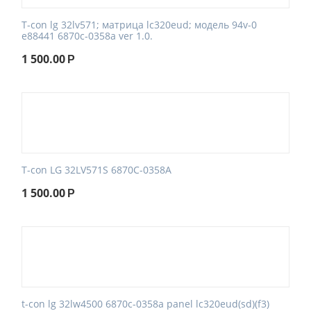
T-con lg 32lv571; матрица lc320eud; модель 94v-0
e88441 6870c-0358a ver 1.0.
1 500.00
Р
T-con LG 32LV571S 6870C-0358A
1 500.00
Р
t-con lg 32lw4500 6870c-0358a panel lc320eud(sd)(f3)