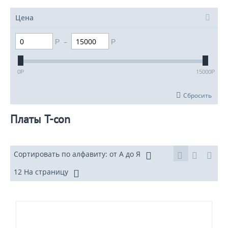
Цена
–
Р
Р
0
15000
Р
Р
Сбросить
Платы T-con
Сортировать по алфавиту: от А до Я
12 На страницу