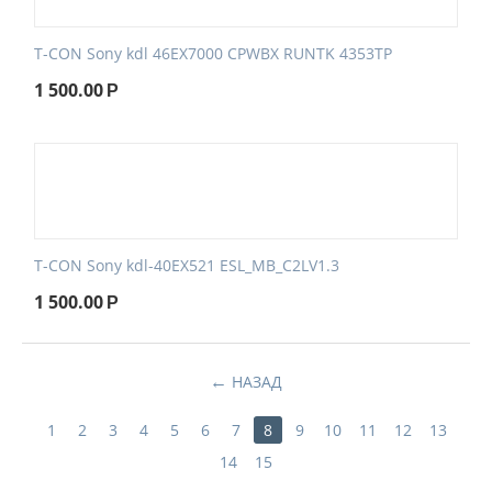
T-CON Sony kdl 46EX7000 CPWBX RUNTK 4353TP
1 500.00
Р
T-CON Sony kdl-40EX521 ESL_MB_C2LV1.3
1 500.00
Р
НАЗАД
1
2
3
4
5
6
7
8
9
10
11
12
13
14
15