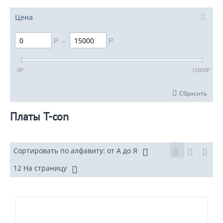
Цена
–
Р
Р
0
15000
Р
Р
Сбросить
Платы T-con
Сортировать по алфавиту: от А до Я
12 На страницу