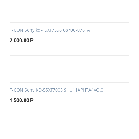
T-CON Sony kd-49XF7596 6870C-0761A
2 000.00
Р
T-CON Sony KD-55XF7005 SHU11APHTA4VO.0
1 500.00
Р