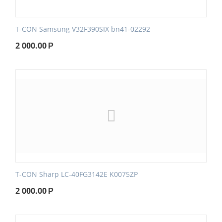
T-CON Samsung V32F390SIX bn41-02292
2 000.00
Р
T-CON Sharp LC-40FG3142E K0075ZP
2 000.00
Р