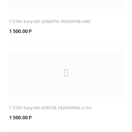
T-CON Sony kdl 32WD756 HV320FHB-N80
1 500.00
Р
T-CON Sony kdl 42W706 T420HVN06.2 ctrl
1 500.00
Р