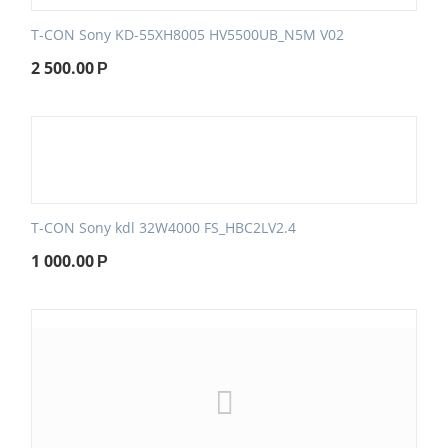
T-CON Sony KD-55XH8005 HV5500UB_N5M V02
2 500.00
Р
T-CON Sony kdl 32W4000 FS_HBC2LV2.4
1 000.00
Р