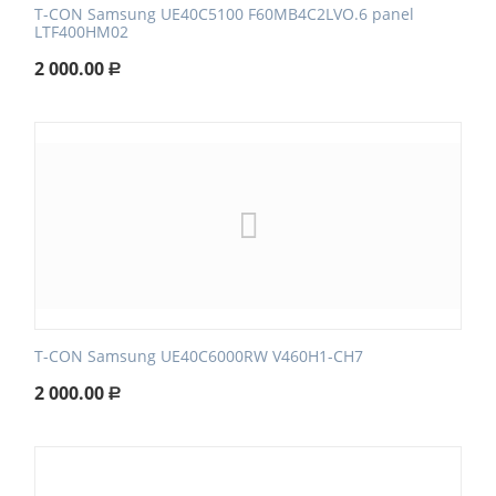
T-CON Samsung UE40C5100 F60MB4C2LVO.6 panel
LTF400HM02
2 000.00
Р
T-CON Samsung UE40C6000RW V460H1-CH7
2 000.00
Р