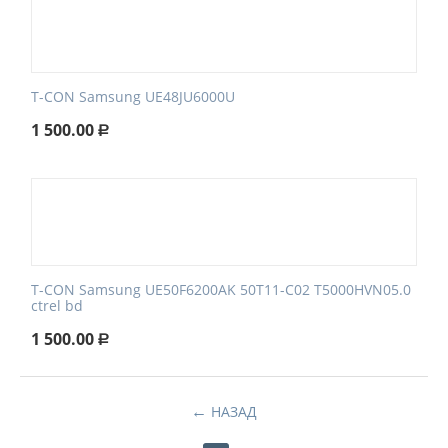
T-CON Samsung UE48JU6000U
1 500.00
Р
T-CON Samsung UE50F6200AK 50T11-C02 T5000HVN05.0
ctrel bd
1 500.00
Р
НАЗАД