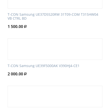
T-CON Samsung UE37D5520RW 31T09-COM T315HW04
VB CTRL BD
1 500.00
Р
T-CON Samsung UE39F5000AK V390HJ4-CE1
2 000.00
Р