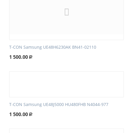
T-CON Samsung UE48H6230AK BN41-02110
1 500.00
Р
T-CON Samsung UE48J5000 HU480FHB N4044-977
1 500.00
Р