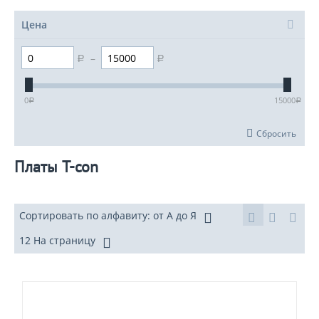
Цена
–
Р
Р
0
15000
Р
Р
Сбросить
Платы T-con
Сортировать по алфавиту: от А до Я
12 На страницу