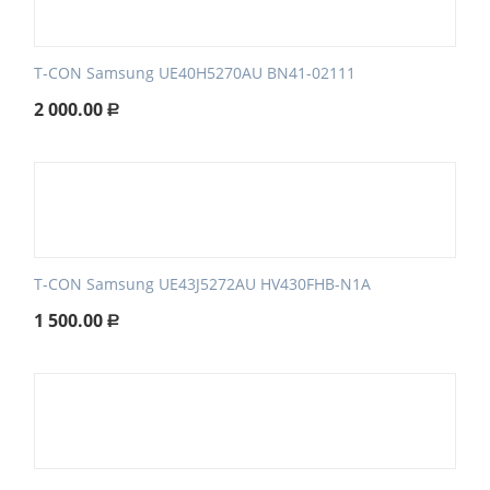
T-CON Samsung UE40H5270AU BN41-02111
2 000.00
Р
T-CON Samsung UE43J5272AU HV430FHB-N1A
1 500.00
Р