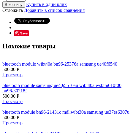
Купить в один клик
В корзину
Отложить
Добавить в список сравнения
Save
Похожие товары
bluetooch module wibt40a bn96-25376a samsung ue40f6540
500.00
Р
Просмотр
bluetooth module samsung ue40j5510au wibt40a wsbtm610f00
bn96-30218f
500.00
Р
Просмотр
bluetooth module bn96-21431c mdl;wibt30a samsung ue37es6307u
500.00
Р
Просмотр