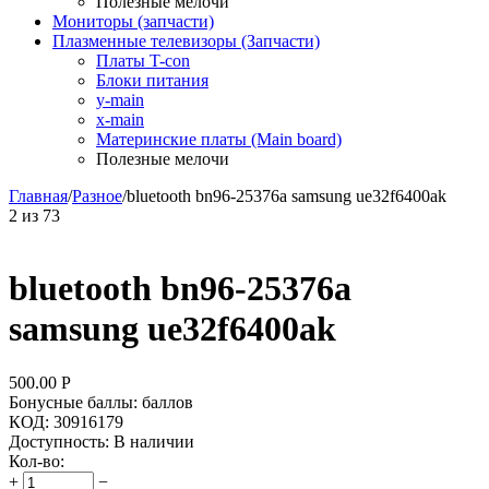
Полезные мелочи
Мониторы (запчасти)
Плазменные телевизоры (Запчасти)
Платы T-con
Блоки питания
y-main
x-main
Материнские платы (Main board)
Полезные мелочи
Главная
/
Разное
/
bluetooth bn96-25376a samsung ue32f6400ak
2
из
73
bluetooth bn96-25376a
samsung ue32f6400ak
500.00
Р
Бонусные баллы:
баллов
КОД:
30916179
Доступность:
В наличии
Кол-во:
+
−