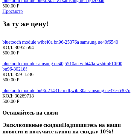
bluetooth module bn96-30218f samsung ue55j6200au
500.00
Р
Просмотр
За ту же цену!
bluetooch module wibt40a bn96-25376a samsung ue40f6540
КОД:
30955594
500.00
Р
bluetooth module samsung ue40j5510au wibt40a wsbtm610f00
bn96-30218f
КОД:
35911236
500.00
Р
bluetooth module bn96-21431c mdl;wibt30a samsung ue37es6307u
КОД:
30269718
500.00
Р
Оставайтесь на связи
Эксклюзивные скидки
Подпишитесь на наши
новости и получите купон на скидку 10%!