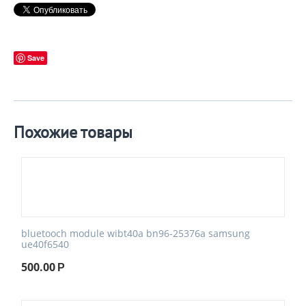
Save
Похожие товары
bluetooch module wibt40a bn96-25376a samsung
ue40f6540
500.00
Р