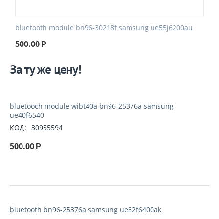
bluetooth module bn96-30218f samsung ue55j6200au
500.00
Р
За ту же цену!
bluetooch module wibt40a bn96-25376a samsung
ue40f6540
КОД:
30955594
500.00
Р
bluetooth bn96-25376a samsung ue32f6400ak