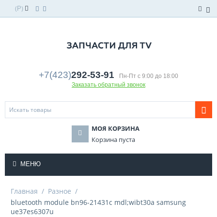
(
)
Р
+7(423)
292-53-91
Пн-Пт с 9:00 до 18:00
Заказать обратный звонок
МОЯ КОРЗИНА
Корзина пуста
МЕНЮ
Главная
/
Разное
/
bluetooth module bn96-21431c mdl;wibt30a samsung
ue37es6307u