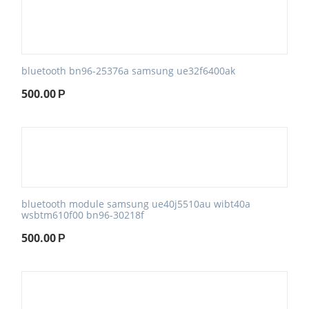
bluetooth bn96-25376a samsung ue32f6400ak
500.00
Р
bluetooth module samsung ue40j5510au wibt40a
wsbtm610f00 bn96-30218f
500.00
Р